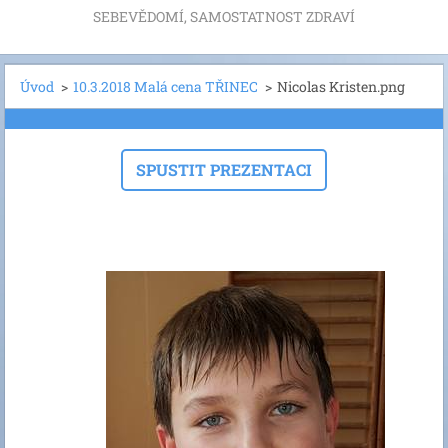
SEBEVĚDOMÍ, SAMOSTATNOST ZDRAVÍ
Úvod
>
10.3.2018 Malá cena TŘINEC
>
Nicolas Kristen.png
SPUSTIT PREZENTACI