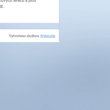
livých letech a jsou
IE.
Vytvořeno službou
Webnode