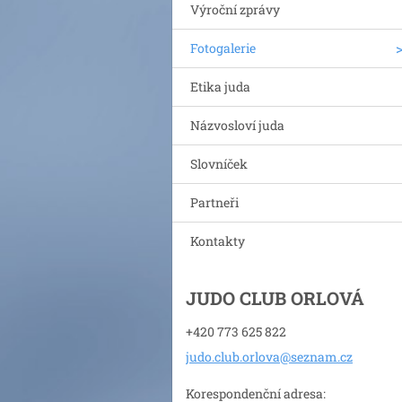
Výroční zprávy
Fotogalerie
Etika juda
Názvosloví juda
Slovníček
Partneři
Kontakty
JUDO CLUB ORLOVÁ
+420 773 625 822
judo.clu
b.orlova
@seznam.
cz
Korespondenční adresa: