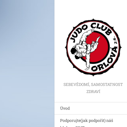
SEBEVĚDOMÍ, SAMOSTATNOST
ZDRAVÍ
Úvod
Podporujte(jak podpořit) náš