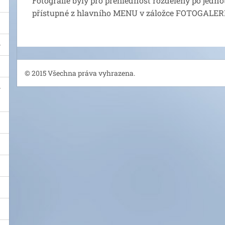
Fotografie byly pro přehlednost rozděleny po jednot
přístupné z hlavního MENU v záložce FOTOGALER
© 2015 Všechna práva vyhrazena.