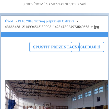
SEBEVĚDOMÍ, SAMOSTATNOST ZDRAVÍ
Úvod
>
13.10.2018 Turnaj přípravek Ostrava
>
43666458_2114994545180098_1428478024973549568_n.jpg
SPUSTIT PREZENTACI
NÁSLEDUJÍCÍ