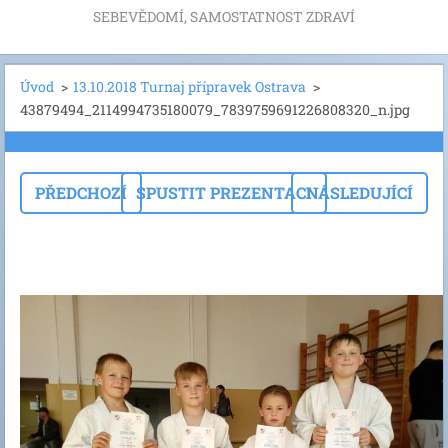
SEBEVĚDOMÍ, SAMOSTATNOST ZDRAVÍ
Úvod
>
13.10.2018 Turnaj přípravek Ostrava
>
43879494_2114994735180079_7839759691226808320_n.jpg
PŘEDCHOZÍ
SPUSTIT PREZENTACI
NÁSLEDUJÍCÍ