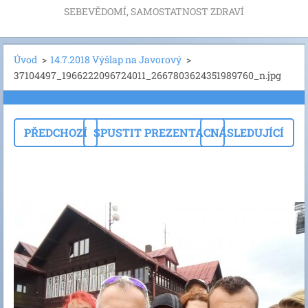
SEBEVĚDOMÍ, SAMOSTATNOST ZDRAVÍ
Úvod
>
14.7.2018 Výšlap na Javorový
>
37104497_1966222096724011_2667803624351989760_n.jpg
PŘEDCHOZÍ
SPUSTIT PREZENTACI
NÁSLEDUJÍCÍ