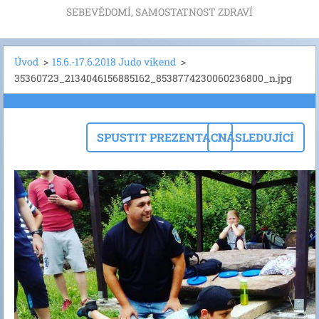
SEBEVĚDOMÍ, SAMOSTATNOST ZDRAVÍ
Úvod
>
15.6.-17.6.2018 Judo vikend
>
35360723_2134046156885162_8538774230060236800_n.jpg
SPUSTIT PREZENTACI
NÁSLEDUJÍCÍ