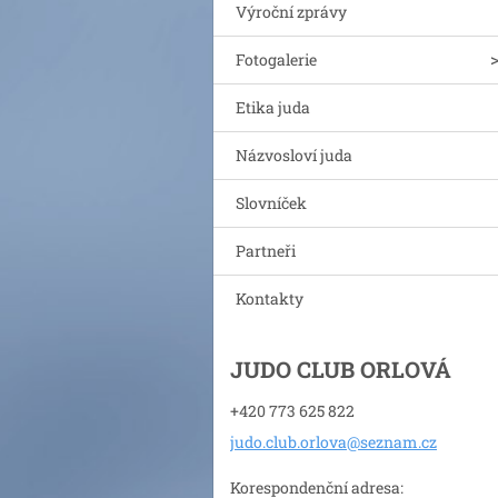
Výroční zprávy
Fotogalerie
Etika juda
Názvosloví juda
Slovníček
Partneři
Kontakty
JUDO CLUB ORLOVÁ
+420 773 625 822
judo.clu
b.orlova
@seznam.
cz
Korespondenční adresa: