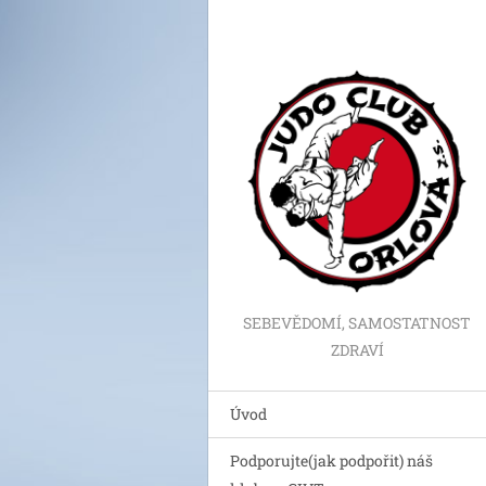
SEBEVĚDOMÍ, SAMOSTATNOST
ZDRAVÍ
Úvod
Podporujte(jak podpořit) náš