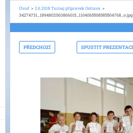
Úvod
>
2.6.2018 Turnaj přípravek Ostrava
>
34274731_1894802063866015_1104065508585504768_o.jpg
PŘEDCHOZÍ
SPUSTIT PREZENTAC