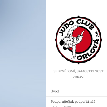
SEBEVĚDOMÍ, SAMOSTATNOST
ZDRAVÍ
Úvod
Podporujte(jak podpořit) náš