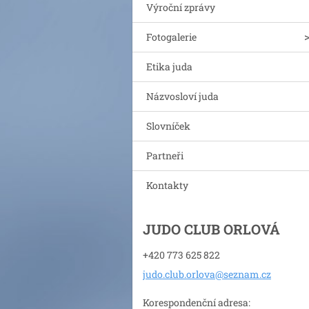
Výroční zprávy
Fotogalerie
Etika juda
Názvosloví juda
Slovníček
Partneři
Kontakty
JUDO CLUB ORLOVÁ
+420 773 625 822
judo.clu
b.orlova
@seznam.
cz
Korespondenční adresa: