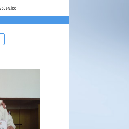
5814.jpg
I