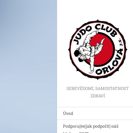
SEBEVĚDOMÍ, SAMOSTATNOST
ZDRAVÍ
Úvod
Podporujte(jak podpořit) náš