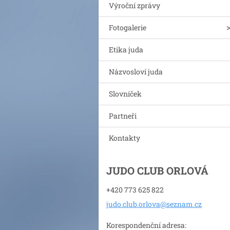
Výroční zprávy
Fotogalerie
Etika juda
Názvosloví juda
Slovníček
Partneři
Kontakty
JUDO CLUB ORLOVÁ
+420 773 625 822
judo.clu
b.orlova
@seznam.
cz
Korespondenční adresa: