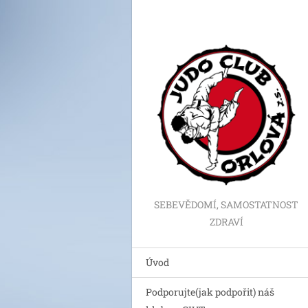
SEBEVĚDOMÍ, SAMOSTATNOST
ZDRAVÍ
Úvod
Podporujte(jak podpořit) náš