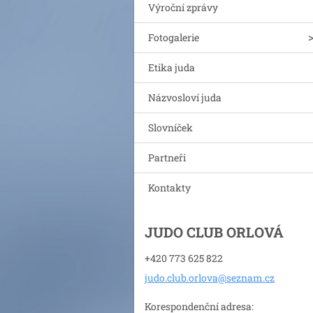
Výroční zprávy
Fotogalerie
Etika juda
Názvosloví juda
Slovníček
Partneři
Kontakty
JUDO CLUB ORLOVÁ
+420 773 625 822
judo.clu
b.orlova
@seznam.
cz
Korespondenční adresa: