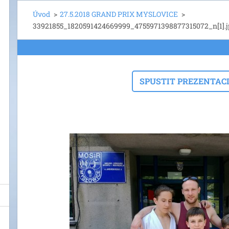
Úvod
>
27.5.2018 GRAND PRIX MYSLOVICE
>
33921855_1820591424669999_4755971398877315072_n[1].j
SPUSTIT PREZENTAC