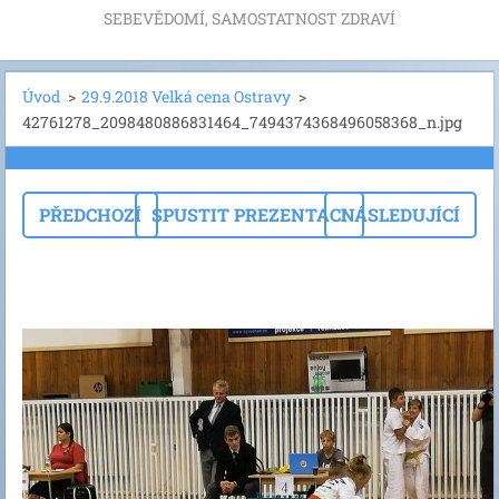
SEBEVĚDOMÍ, SAMOSTATNOST ZDRAVÍ
Úvod
>
29.9.2018 Velká cena Ostravy
>
42761278_2098480886831464_7494374368496058368_n.jpg
PŘEDCHOZÍ
SPUSTIT PREZENTACI
NÁSLEDUJÍCÍ