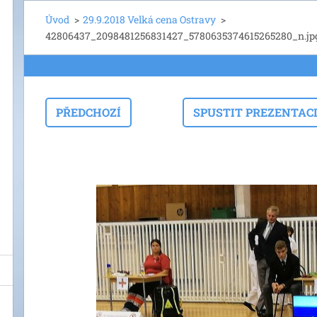
Úvod
>
29.9.2018 Velká cena Ostravy
>
42806437_2098481256831427_5780635374615265280_n.jp
PŘEDCHOZÍ
SPUSTIT PREZENTAC