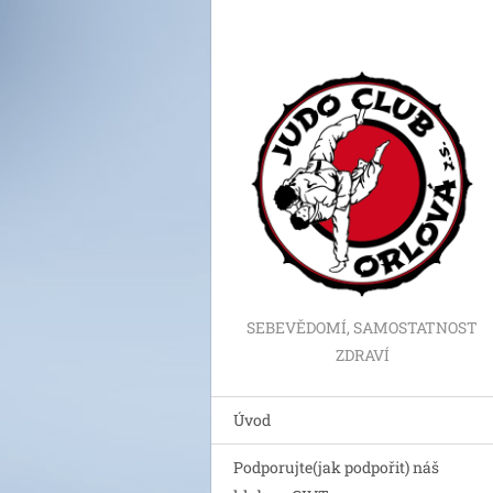
SEBEVĚDOMÍ, SAMOSTATNOST
ZDRAVÍ
Úvod
Podporujte(jak podpořit) náš