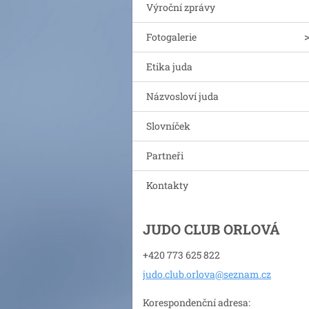
Výroční zprávy
Fotogalerie
Etika juda
Názvosloví juda
Slovníček
Partneři
Kontakty
JUDO CLUB ORLOVÁ
+420 773 625 822
judo.clu
b.orlova
@seznam.
cz
Korespondenční adresa: