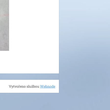
Vytvořeno službou
Webnode