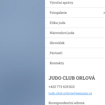
Výroční zprávy
Fotogalerie
Etika juda
Názvosloví juda
Slovníček
Partneři
Kontakty
JUDO CLUB ORLOVÁ
+420 773 625 822
judo.clu
b.orlova
@seznam.
cz
Korespondenční adresa: