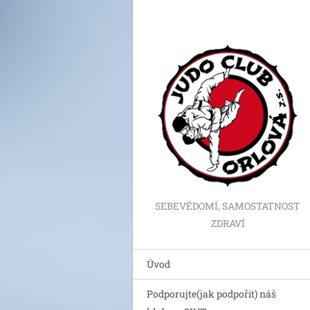
SEBEVĚDOMÍ, SAMOSTATNOST
ZDRAVÍ
Úvod
Podporujte(jak podpořit) náš