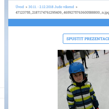
Úvod
>
30.11. - 2.12.2018 Judo víkend
>
47123755_2187174761295409_4659275763600588800_n.jp
SPUSTIT PREZENTAC