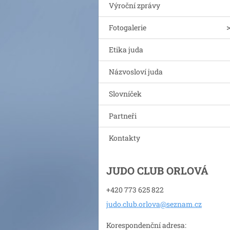
Výroční zprávy
Fotogalerie
Etika juda
Názvosloví juda
Slovníček
Partneři
Kontakty
JUDO CLUB ORLOVÁ
+420 773 625 822
judo.clu
b.orlova
@seznam.
cz
Korespondenční adresa: