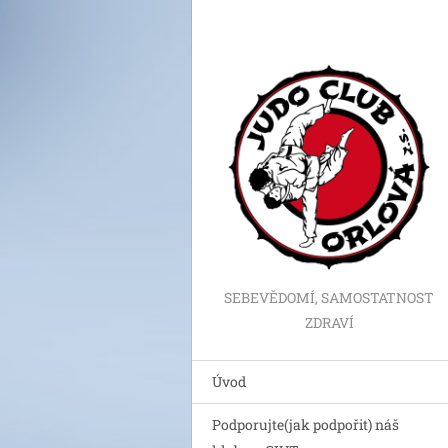
SEBEVĚDOMÍ, SAMOSTATNOST
ZDRAVÍ
Úvod
Podporujte(jak podpořit) náš