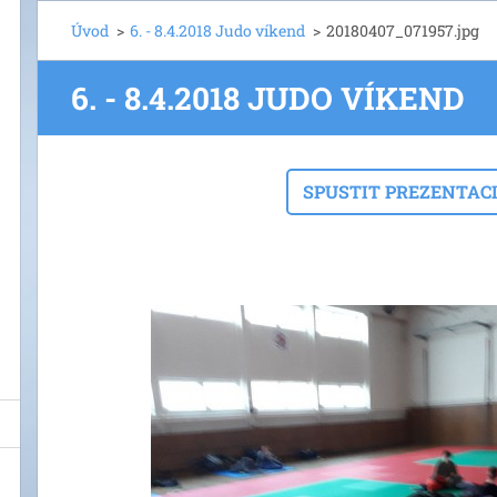
Úvod
>
6. - 8.4.2018 Judo víkend
>
20180407_071957.jpg
6. - 8.4.2018 JUDO VÍKEND
SPUSTIT PREZENTAC