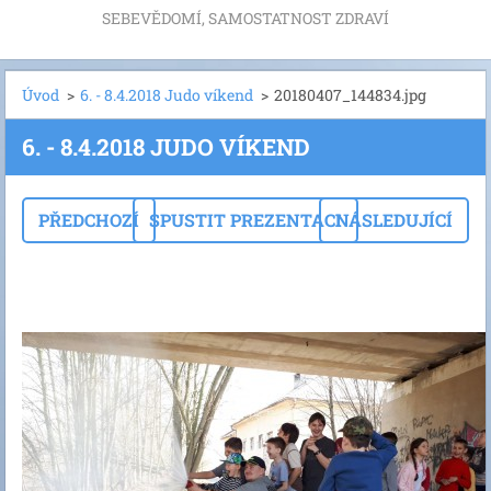
SEBEVĚDOMÍ, SAMOSTATNOST ZDRAVÍ
Úvod
>
6. - 8.4.2018 Judo víkend
>
20180407_144834.jpg
6. - 8.4.2018 JUDO VÍKEND
PŘEDCHOZÍ
SPUSTIT PREZENTACI
NÁSLEDUJÍCÍ