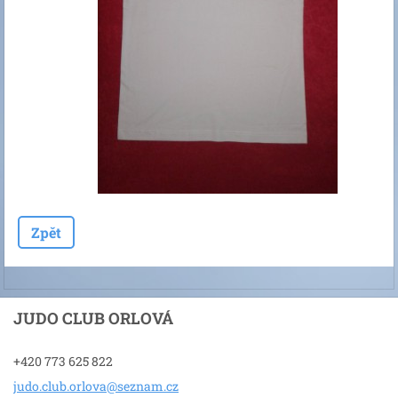
Zpět
JUDO CLUB ORLOVÁ
+420 773 625 822
judo.clu
b.orlova
@seznam.
cz