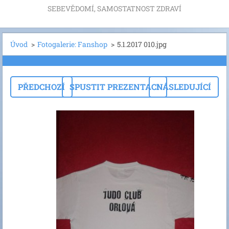
SEBEVĚDOMÍ, SAMOSTATNOST ZDRAVÍ
Úvod
>
Fotogalerie: Fanshop
>
5.1.2017 010.jpg
PŘEDCHOZÍ
SPUSTIT PREZENTACI
NÁSLEDUJÍCÍ