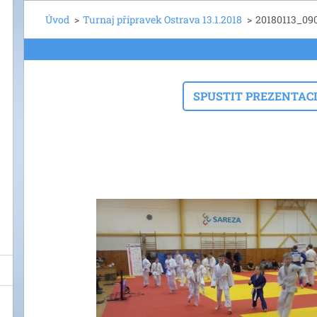
Úvod
>
Turnaj přípravek Ostrava 13.1.2018
>
20180113_090
SPUSTIT PREZENTAC