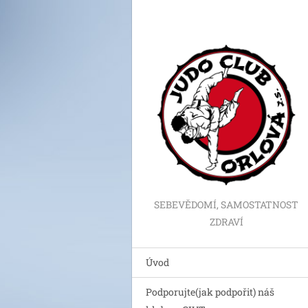
SEBEVĚDOMÍ, SAMOSTATNOST
ZDRAVÍ
Úvod
Podporujte(jak podpořit) náš