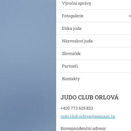
Výroční zprávy
Fotogalerie
Etika juda
Názvosloví juda
Slovníček
Partneři
Kontakty
JUDO CLUB ORLOVÁ
+420 773 625 822
judo.clu
b.orlova
@seznam.
cz
Korespondenční adresa: