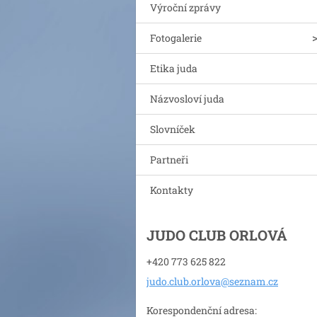
Výroční zprávy
Fotogalerie
Etika juda
Názvosloví juda
Slovníček
Partneři
Kontakty
JUDO CLUB ORLOVÁ
+420 773 625 822
judo.clu
b.orlova
@seznam.
cz
Korespondenční adresa: