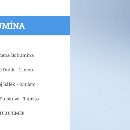
HUMÍNA
 cena Bohumína
š Dulik - 1.misto
j Bálek - 3.misto
Ptošková -3.misto
ULUJEME!!!