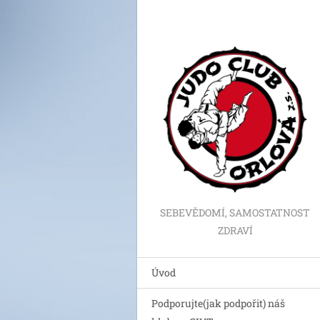
SEBEVĚDOMÍ, SAMOSTATNOST
ZDRAVÍ
Úvod
Podporujte(jak podpořit) náš