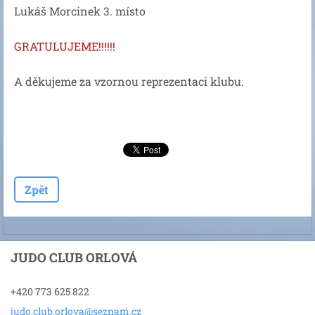
Lukáš Morcinek 3. místo
GRATULUJEME!!!!!!
A děkujeme za vzornou reprezentaci klubu.
Zpět
JUDO CLUB ORLOVÁ
+420 773 625 822
judo.clu
b.orlova
@seznam.
cz