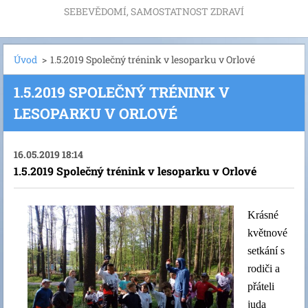
SEBEVĚDOMÍ, SAMOSTATNOST ZDRAVÍ
Úvod
>
1.5.2019 Společný trénink v lesoparku v Orlové
1.5.2019 SPOLEČNÝ TRÉNINK V
LESOPARKU V ORLOVÉ
16.05.2019 18:14
1.5.2019 Společný trénink v lesoparku v Orlové
Krásné
květnové
setkání s
rodiči a
přáteli
juda