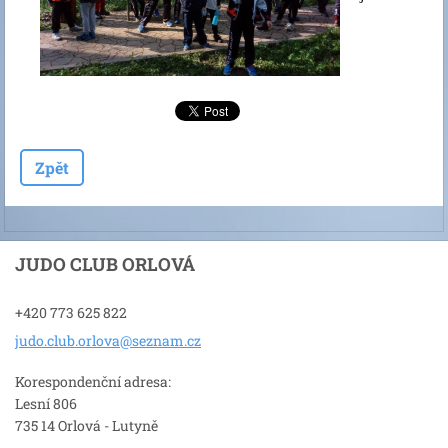
Zpět
JUDO CLUB ORLOVÁ
+420 773 625 822
judo.clu
b.orlova
@seznam.
cz
Korespondenční adresa:
Lesní 806
735 14 Orlová - Lutyně