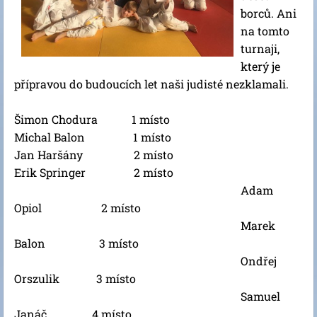
borců. Ani
na tomto
turnaji,
který je
přípravou
do budoucích let naši judisté nezklamali.
Šimon Chodura 1 místo
Michal Balon 1 místo
Jan Haršány 2 místo
Erik Springer 2 místo
Adam
Opiol 2 místo
Marek
Balon 3 místo
Ondřej
Orszulik 3 místo
Samuel
Janáč 4 místo