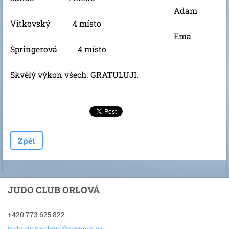
Adam
Vitkovský 4 místo
Ema
Springerová 4 místo
Skvělý výkon všech. GRATULUJI.
Zpět
JUDO CLUB ORLOVÁ
+420 773 625 822
judo.clu
b.orlova
@seznam.
cz