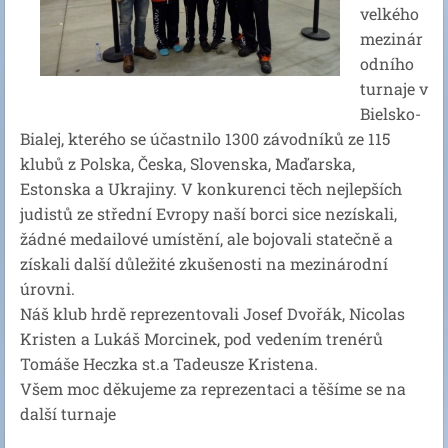
velkého
mezinár
odního
turnaje v
Bielsko-
Bialej, kterého se účastnilo 1300 závodníků ze 115
klubů z Polska, Česka, Slovenska, Maďarska,
Estonska a Ukrajiny. V konkurenci těch nejlepších
judistů ze střední Evropy naší borci sice nezískali,
žádné medailové umístění, ale bojovali statečně a
získali další důležité zkušenosti na mezinárodní
úrovni.
Náš klub hrdě reprezentovali Josef Dvořák, Nicolas
Kristen a Lukáš Morcinek, pod vedením trenérů
Tomáše Heczka st.a Tadeusze Kristena.
Všem moc děkujeme za reprezentaci a těšíme se na
další turnaje