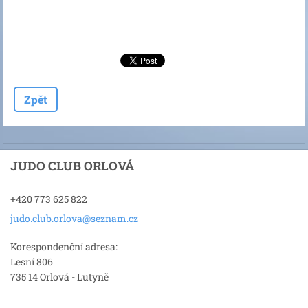
Zpět
JUDO CLUB ORLOVÁ
+420 773 625 822
judo.clu
b.orlova
@seznam.
cz
Korespondenční adresa:
Lesní 806
735 14 Orlová - Lutyně