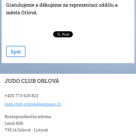
Gratulujeme a děkujeme za reprezentaci oddílu a
města Orlová.
Zpět
JUDO CLUB ORLOVÁ
+420 773 625 822
judo.clu
b.orlova
@seznam.
cz
Korespondenční adresa:
Lesní 806
735 14 Orlová - Lutyně