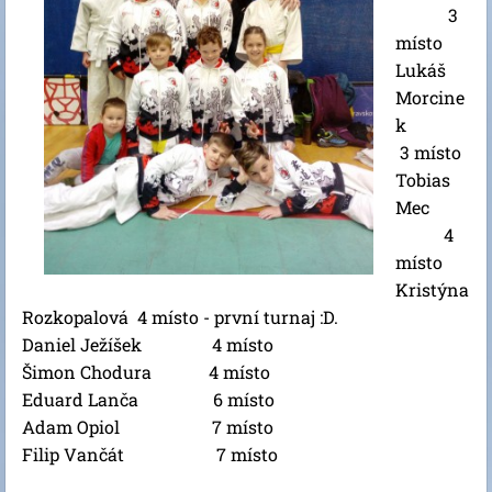
3
místo
Lukáš
Morcine
k
3 místo
Tobias
Mec
4
místo
Kristýna
Rozkopalová 4 místo - první turnaj :D.
Daniel Ježíšek 4 místo
Šimon Chodura 4 místo
Eduard Lanča 6 místo
Adam Opiol 7 místo
Filip Vančát 7 místo