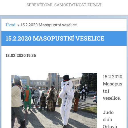
SEBEVĚDOMÍ, SAMOSTATNOST ZDRAVÍ
Úvod
>
15.2.2020 Masopustní veselice
15.2.2020 MASOPUSTNÍ VESELICE
18.02.2020 19:36
15.2.2020
Masopus
tní
veselice.
Judo
club
Orlová