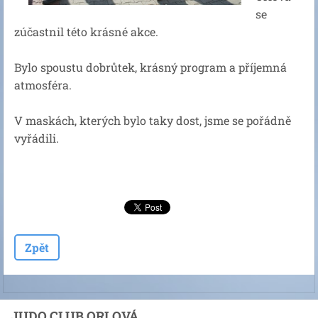
se
zúčastnil této krásné akce.
Bylo spoustu dobrůtek, krásný program a příjemná
atmosféra.
V maskách, kterých bylo taky dost, jsme se pořádně
vyřádili.
Zpět
JUDO CLUB ORLOVÁ