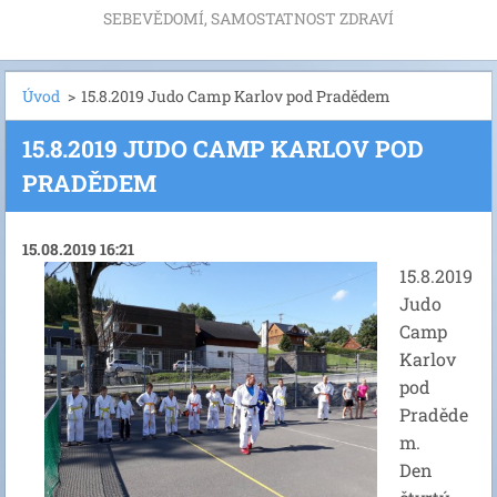
SEBEVĚDOMÍ, SAMOSTATNOST ZDRAVÍ
Úvod
>
15.8.2019 Judo Camp Karlov pod Pradědem
15.8.2019 JUDO CAMP KARLOV POD
PRADĚDEM
15.08.2019 16:21
15.8.2019
Judo
Camp
Karlov
pod
Praděde
m.
Den