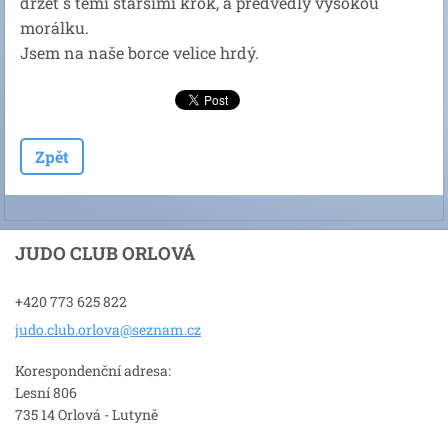
držet s těmi staršími krok, a předvedly vysokou
morálku.
Jsem na naše borce velice hrdý.
Zpět
JUDO CLUB ORLOVÁ
+420 773 625 822
judo.clu
b.orlova
@seznam.
cz
Korespondenční adresa:
Lesní 806
735 14 Orlová - Lutyně