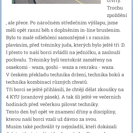
čtvrtý.
Trochu
zpoždění
, ale přece. Po náročném středečním výšlapu, jsme
měli opět ranní běh s doplněním in-line bruslením.
Bylo to malé odlehčení samozřejmě i s ranním
plaváním, před tréninky juda, kterých bylo ještě tři :D.
I přesto to naší borci zvládli na jedničku, a zaslouží
pochvalu. Tréninky byli tentokrát zaměřeny na
osaekomi - waza, goshi - waza a renraku - waza.
V českém překladu technika držení, technika boků a
technika kombinací různých chvatů.
Tři borci se ještě přihlásili, že chtějí dělat zkoušky na
4 KYU (oranžový pásek). A tak šli ještě ve večerních
hodinách před večerkou pilovat techniky.
Tento den byl opět ve znamení dřiny a disciplíny,
kterou naší borci vzali už dávno za svou.
Musím také pochválit ty nejmladší, kteří dokázali