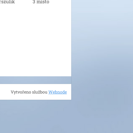
 Orszulik 3 místo
Vytvořeno službou
Webnode