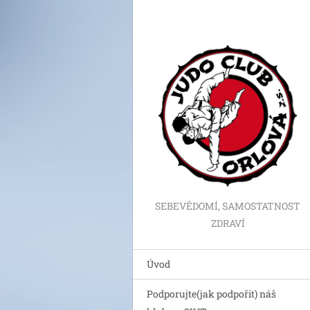
SEBEVĚDOMÍ, SAMOSTATNOST
ZDRAVÍ
Úvod
Podporujte(jak podpořit) náš