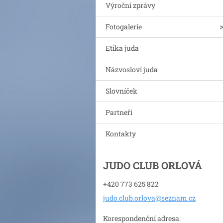
Výroční zprávy
Fotogalerie
Etika juda
Názvosloví juda
Slovníček
Partneři
Kontakty
JUDO CLUB ORLOVÁ
+420 773 625 822
judo.clu
b.orlova
@seznam.
cz
Korespondenční adresa: