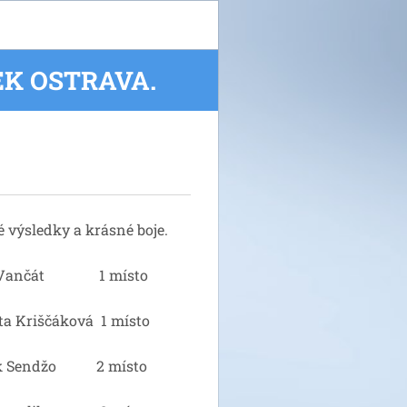
EK OSTRAVA.
é výsledky a krásné boje.
p Vančát 1 místo
ta Kriščáková 1 místo
ik Sendžo 2 místo