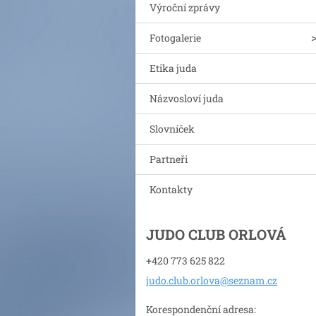
Výroční zprávy
Fotogalerie
Etika juda
Názvosloví juda
Slovníček
Partneři
Kontakty
JUDO CLUB ORLOVÁ
+420 773 625 822
judo.clu
b.orlova
@seznam.
cz
Korespondenční adresa: