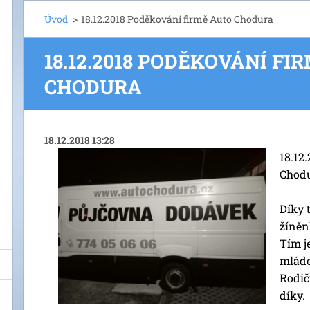
Úvod
>
18.12.2018 Poděkování firmě Auto Chodura
18.12.2018 PODĚKOVÁNÍ FI
CHODURA
18.12.2018 13:28
18.12
Chodu
Díky 
žíněn
Tím j
mláde
Rodič
díky.