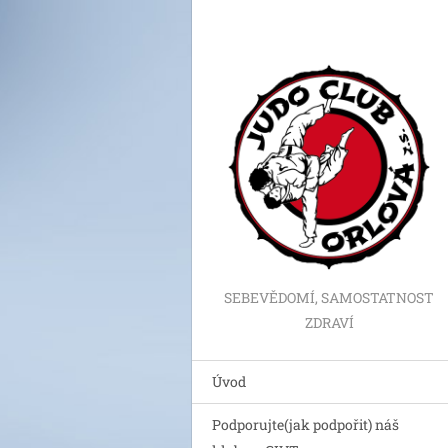
SEBEVĚDOMÍ, SAMOSTATNOST
ZDRAVÍ
Úvod
Podporujte(jak podpořit) náš