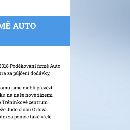
RMĚ AUTO
.2018 Poděkování firmě Auto
ra za půjčení dodávky,
tomu jsme mohli převézt
ku na naše nové zázemí.
e Tréninkové centrum
že Judo clubu Orlová.
ům za pomoc také vřelé