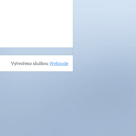
Vytvořeno službou
Webnode