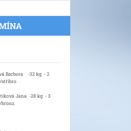
UMÍNA
á Barbora -32 kg - 2
/stříbro
tíková Jana -28 kg - 3
/bronz