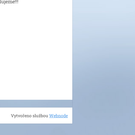
lujeme!!!
Vytvořeno službou
Webnode