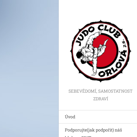
SEBEVĚDOMÍ, SAMOSTATNOST
ZDRAVÍ
Úvod
Podporujte(jak podpořit) náš