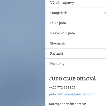
Výroční zprávy
Fotogalerie
Etika juda
Názvosloví juda
Slovníček
Partneři
Kontakty
JUDO CLUB ORLOVÁ
+420 773 625 822
judo.clu
b.orlova
@seznam.
cz
Korespondenční adresa: