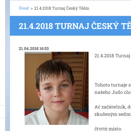
Úvod
>
21.4.2018 Turnaj Český Těšín
21.4.2018 TURNAJ ČESKÝ T
21.04.2018 16:53
21.4.2018 Turnaj
Tohoto turnaje s
našeho Judo clu
Ač začátečník, 
zkušeným sedmi 
čtvrté místo.