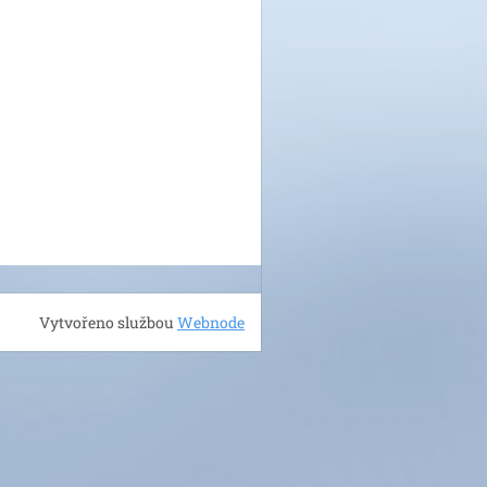
Vytvořeno službou
Webnode