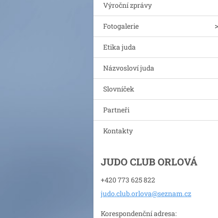
Výroční zprávy
Fotogalerie
Etika juda
Názvosloví juda
Slovníček
Partneři
Kontakty
JUDO CLUB ORLOVÁ
+420 773 625 822
judo.clu
b.orlova
@seznam.
cz
Korespondenční adresa: