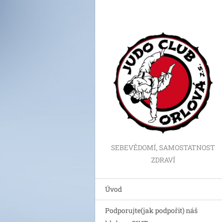
SEBEVĚDOMÍ, SAMOSTATNOST
ZDRAVÍ
Úvod
Podporujte(jak podpořit) náš