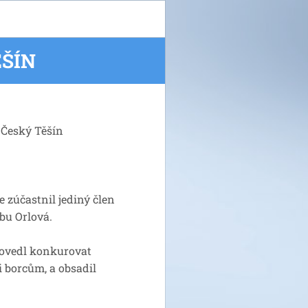
ĚŠÍN
 Český Těšín
e zúčastnil jediný člen
bu Orlová.
dovedl konkurovat
borcům, a obsadil