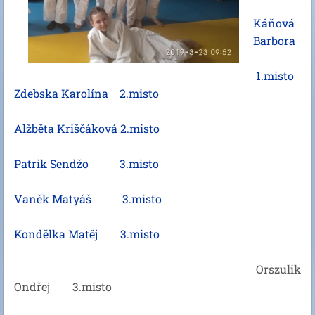
Káňová
Barbora
1.misto
Zdebska Karolína 2.misto
Alžběta Kriščáková 2.misto
Patrik Sendžo 3.misto
Vaněk Matyáš 3.misto
Kondělka Matěj 3.misto
Orszulik
Ondřej 3.misto