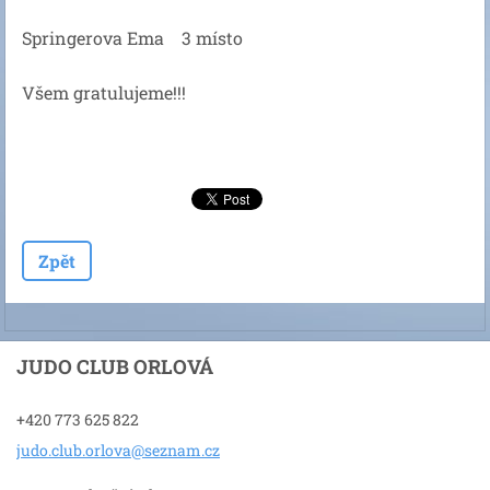
Springerova Ema 3 místo
Všem gratulujeme!!!
Zpět
JUDO CLUB ORLOVÁ
+420 773 625 822
judo.clu
b.orlova
@seznam.
cz