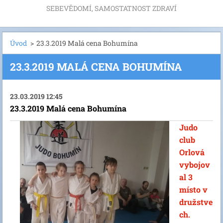
SEBEVĚDOMÍ, SAMOSTATNOST ZDRAVÍ
Úvod
>
23.3.2019 Malá cena Bohumína
23.3.2019 MALÁ CENA BOHUMÍNA
23.03.2019 12:45
23.3.2019 Malá cena Bohumína
Judo
club
Orlová
vybojov
al 3
místo v
družstve
ch.