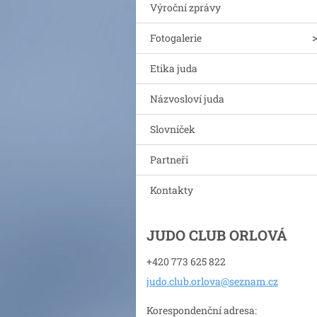
Výroční zprávy
Fotogalerie
Etika juda
Názvosloví juda
Slovníček
Partneři
Kontakty
JUDO CLUB ORLOVÁ
+420 773 625 822
judo.clu
b.orlova
@seznam.
cz
Korespondenční adresa: