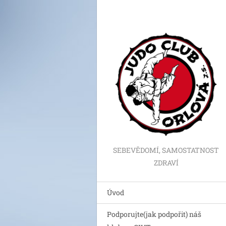
SEBEVĚDOMÍ, SAMOSTATNOST
ZDRAVÍ
Úvod
Podporujte(jak podpořit) náš