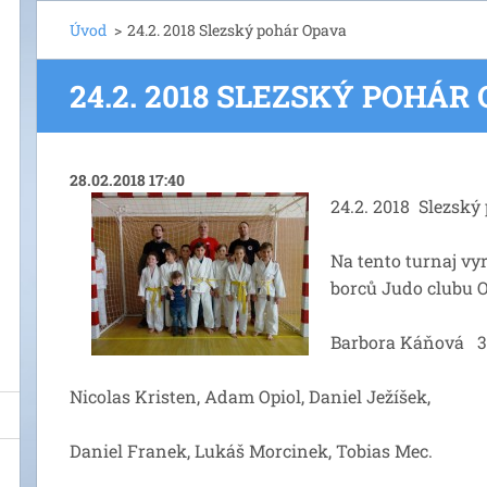
Úvod
>
24.2. 2018 Slezský pohár Opava
24.2. 2018 SLEZSKÝ POHÁR
28.02.2018 17:40
24.2. 2018 Slezský
Na tento turnaj vy
borců Judo clubu O
Barbora Káňová 3
Nicolas Kristen, Adam Opiol, Daniel Ježíšek,
Daniel Franek, Lukáš Morcinek, Tobias Mec.