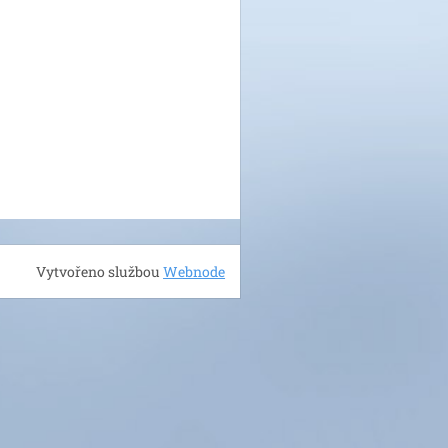
Vytvořeno službou
Webnode