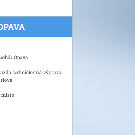
 OPAVA
 pohár Opava
razila sedmičlenná výprava
rlová.
 místo