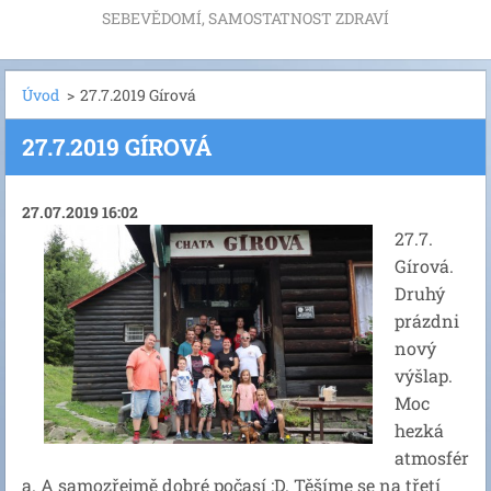
SEBEVĚDOMÍ, SAMOSTATNOST ZDRAVÍ
Úvod
>
27.7.2019 Gírová
27.7.2019 GÍROVÁ
27.07.2019 16:02
27.7.
Gírová.
Druhý
prázdni
nový
výšlap.
Moc
hezká
atmosfér
a. A samozřejmě dobré počasí :D. Těšíme se na třetí