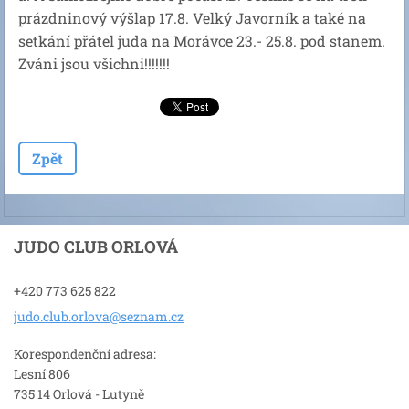
prázdninový výšlap 17.8. Velký Javorník a také na
setkání přátel juda na Morávce 23.- 25.8. pod stanem.
Zváni jsou všichni!!!!!!!
Zpět
JUDO CLUB ORLOVÁ
+420 773 625 822
judo.clu
b.orlova
@seznam.
cz
Korespondenční adresa:
Lesní 806
735 14 Orlová - Lutyně