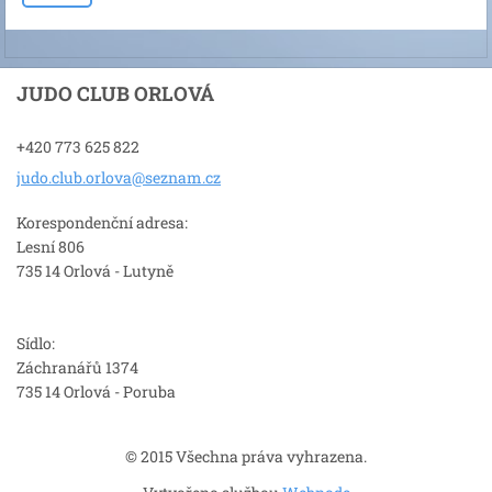
JUDO CLUB ORLOVÁ
+420 773 625 822
judo.clu
b.orlova
@seznam.
cz
Korespondenční adresa:
Lesní 806
735 14 Orlová - Lutyně
Sídlo:
Záchranářů 1374
735 14 Orlová - Poruba
© 2015 Všechna práva vyhrazena.