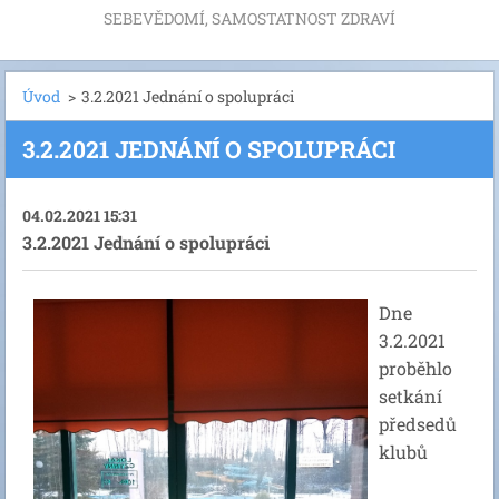
SEBEVĚDOMÍ, SAMOSTATNOST ZDRAVÍ
Úvod
>
3.2.2021 Jednání o spolupráci
3.2.2021 JEDNÁNÍ O SPOLUPRÁCI
04.02.2021 15:31
3.2.2021 Jednání o spolupráci
Dne
3.2.2021
proběhlo
setkání
předsedů
klubů