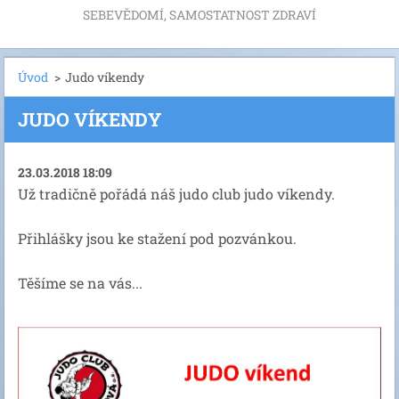
SEBEVĚDOMÍ, SAMOSTATNOST ZDRAVÍ
Úvod
>
Judo víkendy
JUDO VÍKENDY
23.03.2018 18:09
Už tradičně pořádá náš judo club judo víkendy.
Přihlášky jsou ke stažení pod pozvánkou.
Těšíme se na vás...