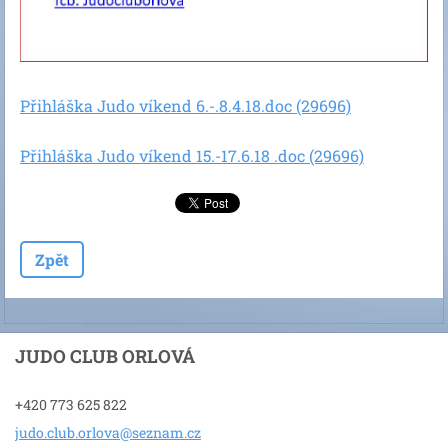
Přihláška Judo víkend 6.-.8.4.18.doc (29696)
Přihláška Judo víkend 15.-17.6.18 .doc (29696)
Zpět
JUDO CLUB ORLOVÁ
+420 773 625 822
judo.clu
b.orlova
@seznam.
cz