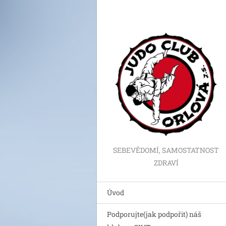
SEBEVĚDOMÍ, SAMOSTATNOST
ZDRAVÍ
Úvod
Podporujte(jak podpořit) náš