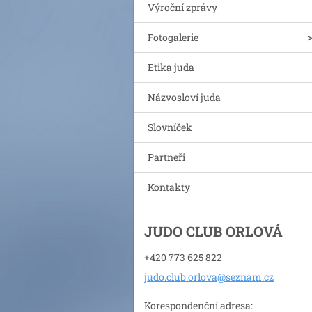
Výroční zprávy
Fotogalerie
Etika juda
Názvosloví juda
Slovníček
Partneři
Kontakty
JUDO CLUB ORLOVÁ
+420 773 625 822
judo.clu
b.orlova
@seznam.
cz
Korespondenční adresa: