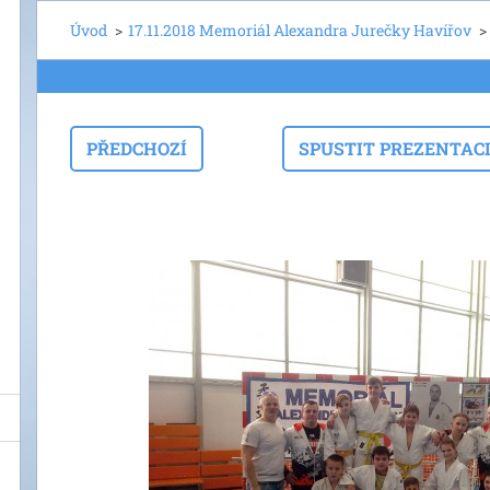
Úvod
>
17.11.2018 Memoriál Alexandra Jurečky Havířov
>
PŘEDCHOZÍ
SPUSTIT PREZENTAC