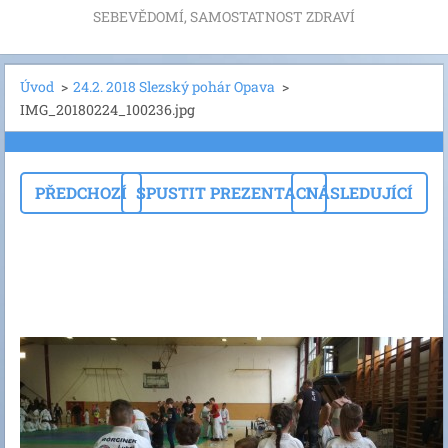
SEBEVĚDOMÍ, SAMOSTATNOST ZDRAVÍ
Úvod
>
24.2. 2018 Slezský pohár Opava
>
IMG_20180224_100236.jpg
PŘEDCHOZÍ
SPUSTIT PREZENTACI
NÁSLEDUJÍCÍ