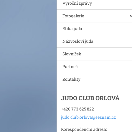
Výroční zprávy
Fotogalerie
Etika juda
Názvosloví juda
Slovníček
Partneři
Kontakty
JUDO CLUB ORLOVÁ
+420 773 625 822
judo.clu
b.orlova
@seznam.
cz
Korespondenční adresa: