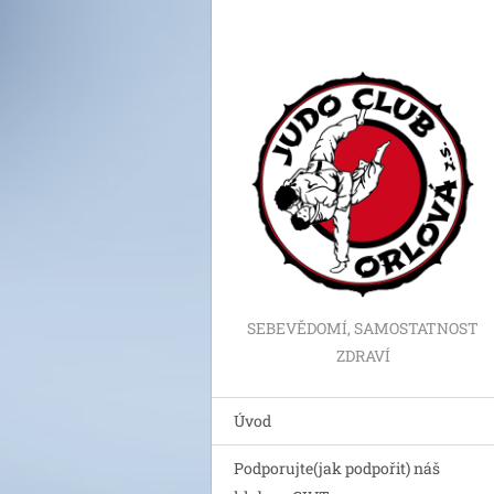
SEBEVĚDOMÍ, SAMOSTATNOST
ZDRAVÍ
Úvod
Podporujte(jak podpořit) náš