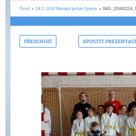
Úvod
>
24.2. 2018 Slezský pohár Opava
>
IMG_20180224_
PŘEDCHOZÍ
SPUSTIT PREZENTAC