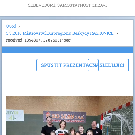
SEBEVĚDOMÍ, SAMOSTATNOST ZDRAVÍ
Úvod
>
3.3.2018 Mistrovství Euroregionu Beskydy RAŠKOVICE
>
received_1854807737875031.jpeg
SPUSTIT PREZENTACI
NÁSLEDUJÍCÍ