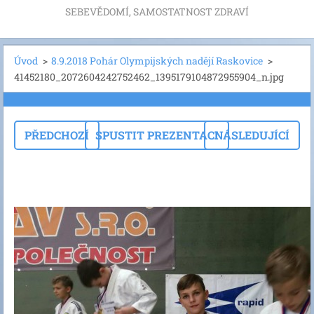
SEBEVĚDOMÍ, SAMOSTATNOST ZDRAVÍ
Úvod
>
8.9.2018 Pohár Olympijských nadějí Raskovice
>
41452180_2072604242752462_1395179104872955904_n.jpg
PŘEDCHOZÍ
SPUSTIT PREZENTACI
NÁSLEDUJÍCÍ