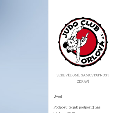
SEBEVĚDOMÍ, SAMOSTATNOST
ZDRAVÍ
Úvod
Podporujte(jak podpořit) náš