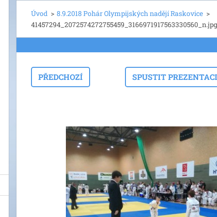
Úvod
>
8.9.2018 Pohár Olympijských nadějí Raskovice
>
41457294_2072574272755459_3166971917563330560_n.jp
PŘEDCHOZÍ
SPUSTIT PREZENTAC