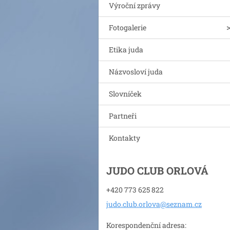
Výroční zprávy
Fotogalerie
Etika juda
Názvosloví juda
Slovníček
Partneři
Kontakty
JUDO CLUB ORLOVÁ
+420 773 625 822
judo.clu
b.orlova
@seznam.
cz
Korespondenční adresa: