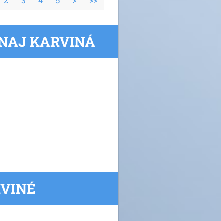
2
3
4
5
>
>>
RNAJ KARVINÁ
RVINÉ