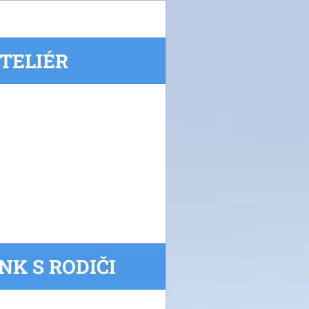
ATELIÉR
NK S RODIČI