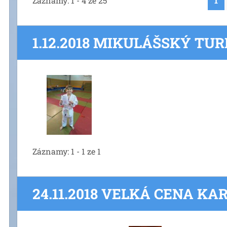
Záznamy: 1 - 4 ze 25
1
1.12.2018 MIKULÁŠSKÝ TU
Záznamy: 1 - 1 ze 1
24.11.2018 VELKÁ CENA KA