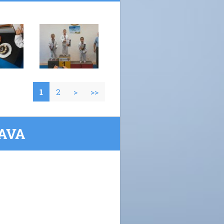
1
2
>
>>
RAVA