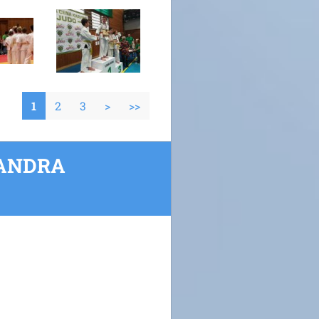
1
2
3
>
>>
XANDRA