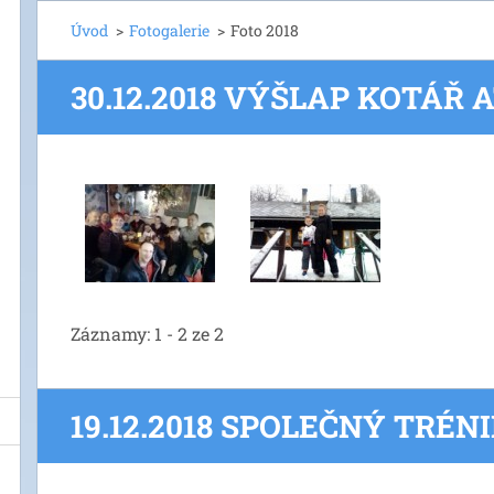
Úvod
>
Fotogalerie
>
Foto 2018
30.12.2018 VÝŠLAP KOTÁŘ 
Záznamy: 1 - 2 ze 2
19.12.2018 SPOLEČNÝ TRÉNI