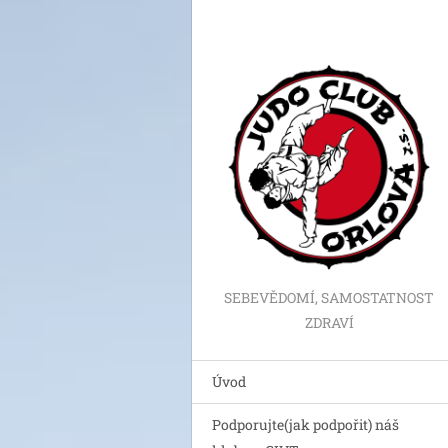
SEBEVĚDOMÍ, SAMOSTATNOST
ZDRAVÍ
Úvod
Podporujte(jak podpořit) náš