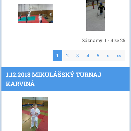
Záznamy: 1 - 4 ze 25
1
2
3
4
5
>
>>
1.12.2018 MIKULÁŠSKÝ TURNAJ
KARVINÁ