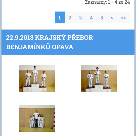
Záznamy: 1 - 4 ze 24
1
2
3
4
5
>
>>
22.9.2018 KRAJSKÝ PŘEBOR
BENJAMÍNKŮ OPAVA