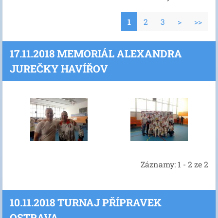
1
2
3
>
>>
17.11.2018 MEMORIÁL ALEXANDRA
JUREČKY HAVÍŘOV
Záznamy: 1 - 2 ze 2
10.11.2018 TURNAJ PŘÍPRAVEK
OSTRAVA