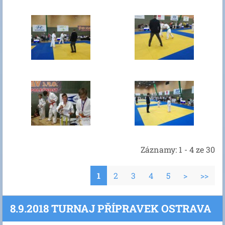
Záznamy: 1 - 4 ze 30
1
2
3
4
5
>
>>
8.9.2018 TURNAJ PŘÍPRAVEK OSTRAVA