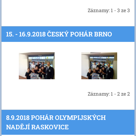
Záznamy: 1 - 3 ze 3
15. - 16.9.2018 ČESKÝ POHÁR BRNO
Záznamy: 1 - 2 ze 2
8.9.2018 POHÁR OLYMPIJSKÝCH
NADĚJÍ RASKOVICE