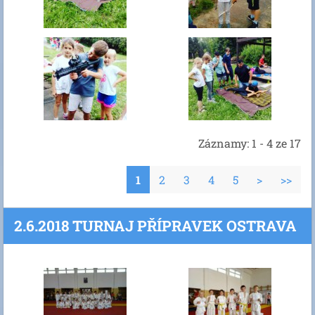
Záznamy: 1 - 4 ze 17
1
2
3
4
5
>
>>
2.6.2018 TURNAJ PŘÍPRAVEK OSTRAVA