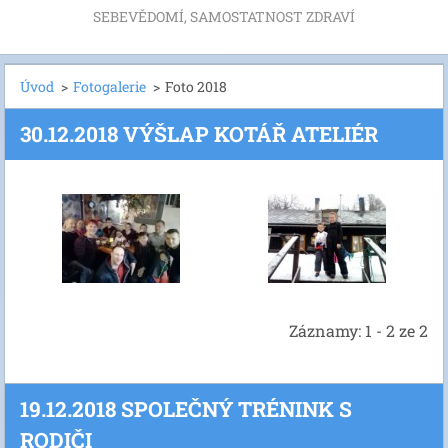
SEBEVĚDOMÍ, SAMOSTATNOST ZDRAVÍ
Úvod
>
Fotogalerie
>
Foto 2018
30.12.2018 VÝŠLAP KOTÁŘ ATELIÉR
Záznamy: 1 - 2 ze 2
19.12.2018 SPOLEČNÝ TRÉNINK S
RODIČI