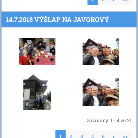
14.7.2018 VÝŠLAP NA JAVOROVÝ
Záznamy: 1 - 4 ze 21
1
2
3
4
5
>
>>