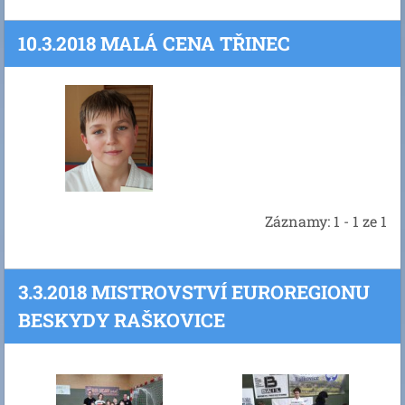
10.3.2018 MALÁ CENA TŘINEC
Záznamy: 1 - 1 ze 1
3.3.2018 MISTROVSTVÍ EUROREGIONU
BESKYDY RAŠKOVICE