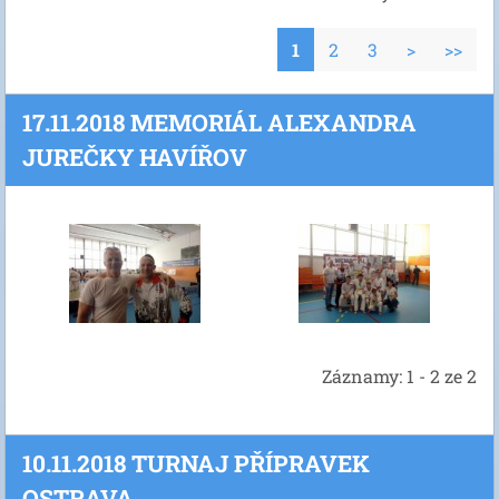
1
2
3
>
>>
17.11.2018 MEMORIÁL ALEXANDRA
JUREČKY HAVÍŘOV
Záznamy: 1 - 2 ze 2
10.11.2018 TURNAJ PŘÍPRAVEK
OSTRAVA