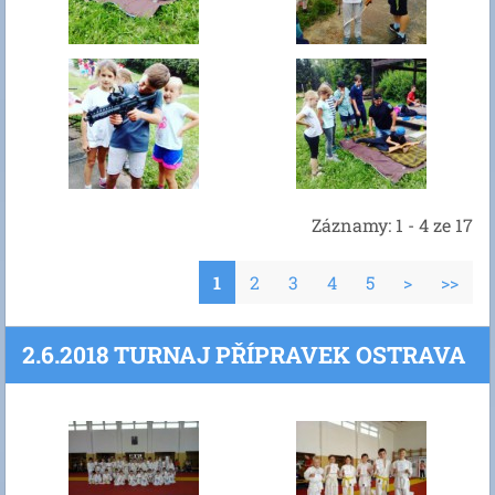
Záznamy: 1 - 4 ze 17
1
2
3
4
5
>
>>
2.6.2018 TURNAJ PŘÍPRAVEK OSTRAVA