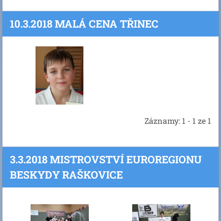
10.3.2018 MALÁ CENA TŘINEC
Záznamy: 1 - 1 ze 1
3.3.2018 MISTROVSTVÍ EUROREGIONU
BESKYDY RAŠKOVICE