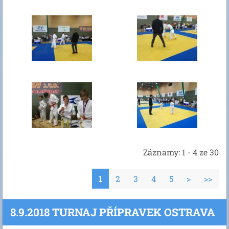
Záznamy: 1 - 4 ze 30
1
2
3
4
5
>
>>
8.9.2018 TURNAJ PŘÍPRAVEK OSTRAVA