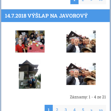
14.7.2018 VÝŠLAP NA JAVOROVÝ
Záznamy: 1 - 4 ze 21
1
2
3
4
5
>
>>