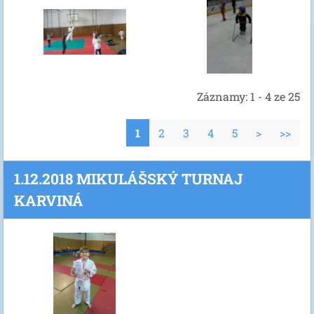
Záznamy: 1 - 4 ze 25
1
2
3
4
5
>
>>
1.12.2018 MIKULÁŠSKÝ TURNAJ
KARVINÁ