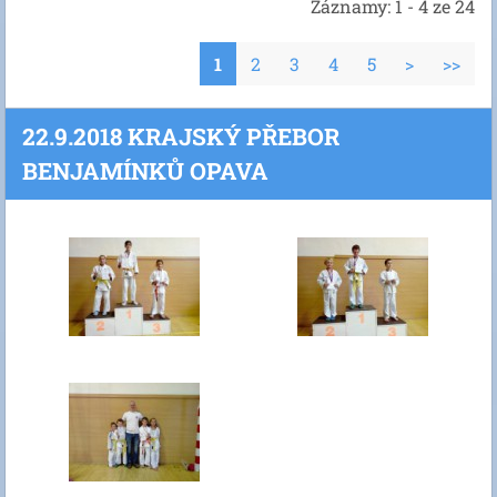
Záznamy: 1 - 4 ze 24
1
2
3
4
5
>
>>
22.9.2018 KRAJSKÝ PŘEBOR
BENJAMÍNKŮ OPAVA