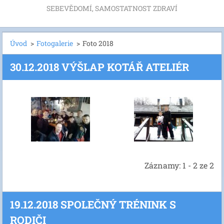
SEBEVĚDOMÍ, SAMOSTATNOST ZDRAVÍ
Úvod
>
Fotogalerie
>
Foto 2018
30.12.2018 VÝŠLAP KOTÁŘ ATELIÉR
Záznamy: 1 - 2 ze 2
19.12.2018 SPOLEČNÝ TRÉNINK S
RODIČI