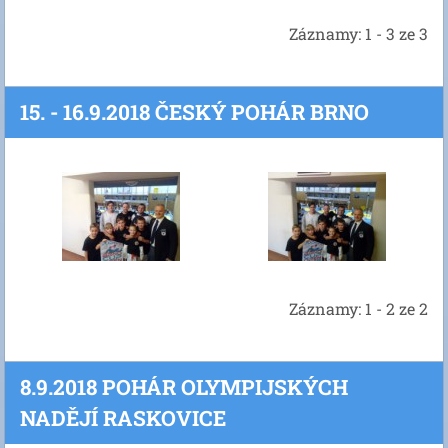
Záznamy: 1 - 3 ze 3
15. - 16.9.2018 ČESKÝ POHÁR BRNO
Záznamy: 1 - 2 ze 2
8.9.2018 POHÁR OLYMPIJSKÝCH
NADĚJÍ RASKOVICE