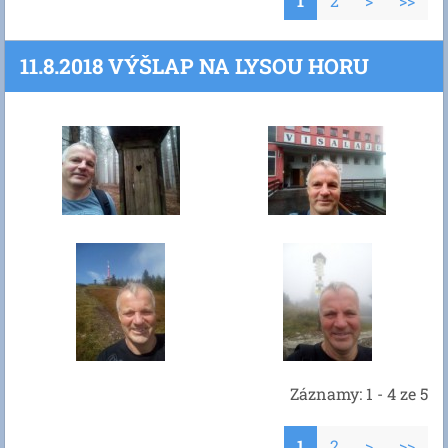
1
2
>
>>
11.8.2018 VÝŠLAP NA LYSOU HORU
Záznamy: 1 - 4 ze 5
1
2
>
>>