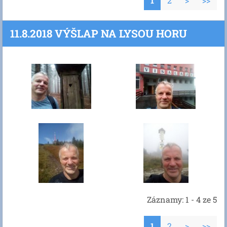
1
2
>
>>
11.8.2018 VÝŠLAP NA LYSOU HORU
Záznamy: 1 - 4 ze 5
1
2
>
>>