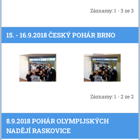
Záznamy: 1 - 3 ze 3
15. - 16.9.2018 ČESKÝ POHÁR BRNO
Záznamy: 1 - 2 ze 2
8.9.2018 POHÁR OLYMPIJSKÝCH
NADĚJÍ RASKOVICE