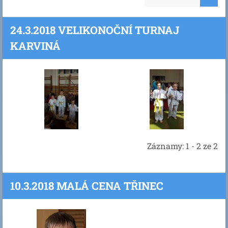
24.3.2018 VELIKONOČNÍ TURNAJ
KARVINÁ
Záznamy: 1 - 2 ze 2
10.3.2018 MALÁ CENA TŘINEC