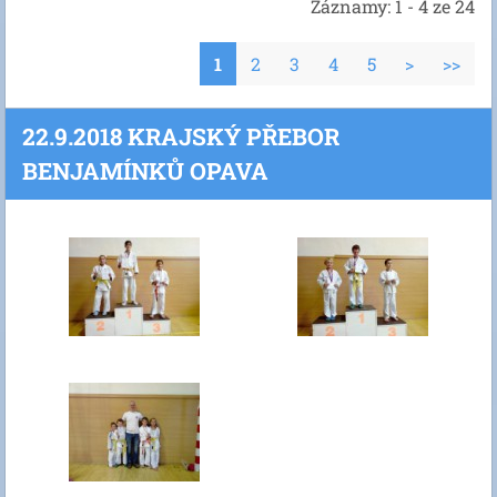
Záznamy: 1 - 4 ze 24
1
2
3
4
5
>
>>
22.9.2018 KRAJSKÝ PŘEBOR
BENJAMÍNKŮ OPAVA