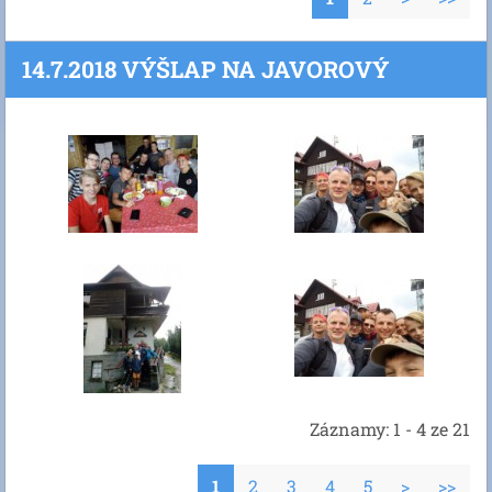
14.7.2018 VÝŠLAP NA JAVOROVÝ
Záznamy: 1 - 4 ze 21
1
2
3
4
5
>
>>