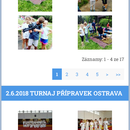
Záznamy: 1 - 4 ze 17
1
2
3
4
5
>
>>
2.6.2018 TURNAJ PŘÍPRAVEK OSTRAVA