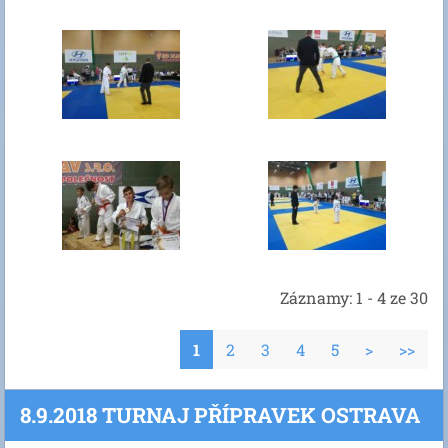
Záznamy: 1 - 4 ze 30
1
2
3
4
5
>
>>
8.9.2018 TURNAJ PŘÍPRAVEK OSTRAVA