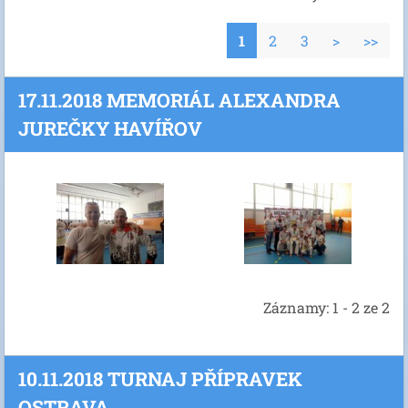
1
2
3
>
>>
17.11.2018 MEMORIÁL ALEXANDRA
JUREČKY HAVÍŘOV
Záznamy: 1 - 2 ze 2
10.11.2018 TURNAJ PŘÍPRAVEK
OSTRAVA