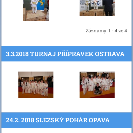
Záznamy: 1 - 4 ze 4
3.3.2018 TURNAJ PŘÍPRAVEK OSTRAVA
24.2. 2018 SLEZSKÝ POHÁR OPAVA