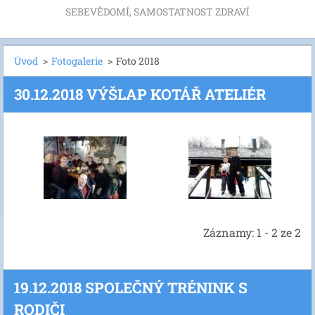
SEBEVĚDOMÍ, SAMOSTATNOST ZDRAVÍ
Úvod
>
Fotogalerie
>
Foto 2018
30.12.2018 VÝŠLAP KOTÁŘ ATELIÉR
Záznamy: 1 - 2 ze 2
19.12.2018 SPOLEČNÝ TRÉNINK S
RODIČI