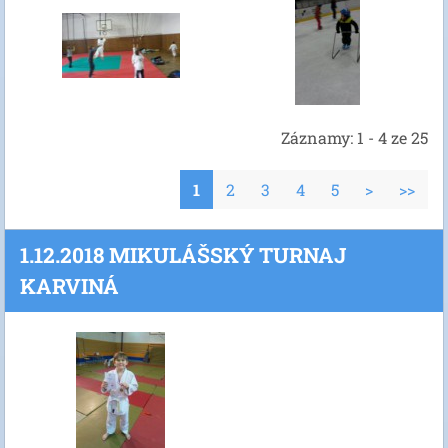
Záznamy: 1 - 4 ze 25
1
2
3
4
5
>
>>
1.12.2018 MIKULÁŠSKÝ TURNAJ
KARVINÁ