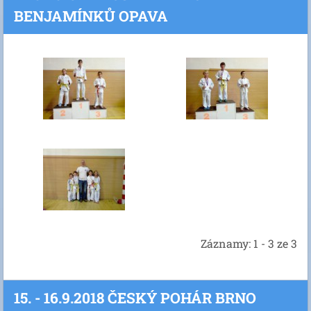
BENJAMÍNKŮ OPAVA
Záznamy: 1 - 3 ze 3
15. - 16.9.2018 ČESKÝ POHÁR BRNO