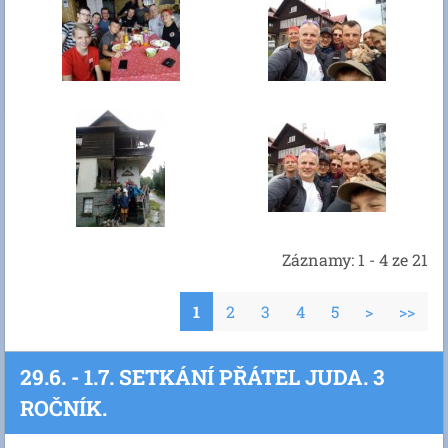
Záznamy: 1 - 4 ze 21
1
2
3
4
5
>
>>
29.6. - 1.7. SETKÁNÍ PŘÁTEL JUDA. 3
ROČNÍK.