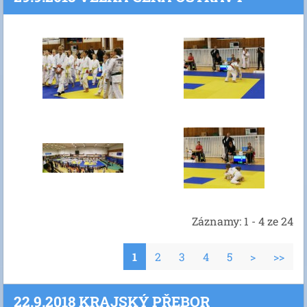
Záznamy: 1 - 4 ze 24
1
2
3
4
5
>
>>
22.9.2018 KRAJSKÝ PŘEBOR