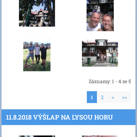
Záznamy: 1 - 4 ze 5
1
2
>
>>
11.8.2018 VÝŠLAP NA LYSOU HORU