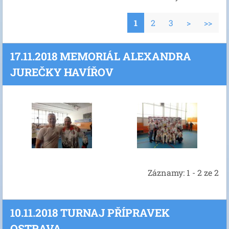
1
2
3
>
>>
17.11.2018 MEMORIÁL ALEXANDRA
JUREČKY HAVÍŘOV
Záznamy: 1 - 2 ze 2
10.11.2018 TURNAJ PŘÍPRAVEK
OSTRAVA