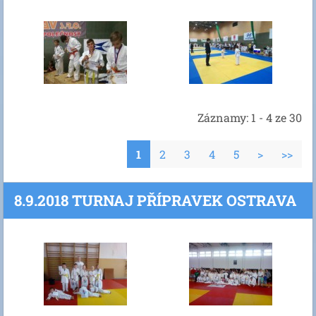
Záznamy: 1 - 4 ze 30
1
2
3
4
5
>
>>
8.9.2018 TURNAJ PŘÍPRAVEK OSTRAVA