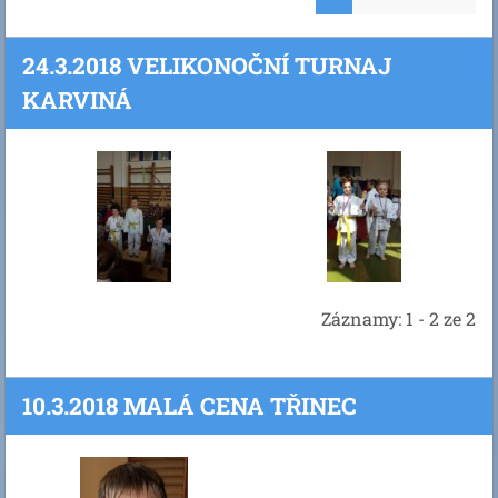
24.3.2018 VELIKONOČNÍ TURNAJ
KARVINÁ
Záznamy: 1 - 2 ze 2
10.3.2018 MALÁ CENA TŘINEC