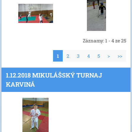
Záznamy: 1 - 4 ze 25
1
2
3
4
5
>
>>
1.12.2018 MIKULÁŠSKÝ TURNAJ
KARVINÁ