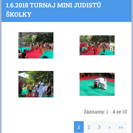
1.6.2018 TURNAJ MINI JUDISTŮ
ŠKOLKY
Záznamy: 1 - 4 ze 10
1
2
3
>
>>