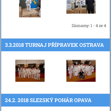
Záznamy: 1 - 4 ze 4
3.3.2018 TURNAJ PŘÍPRAVEK OSTRAVA
24.2. 2018 SLEZSKÝ POHÁR OPAVA