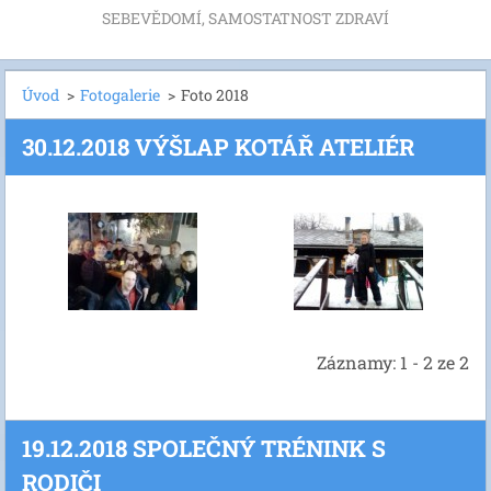
SEBEVĚDOMÍ, SAMOSTATNOST ZDRAVÍ
Úvod
>
Fotogalerie
>
Foto 2018
30.12.2018 VÝŠLAP KOTÁŘ ATELIÉR
Záznamy: 1 - 2 ze 2
19.12.2018 SPOLEČNÝ TRÉNINK S
RODIČI