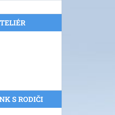
ATELIÉR
NK S RODIČI