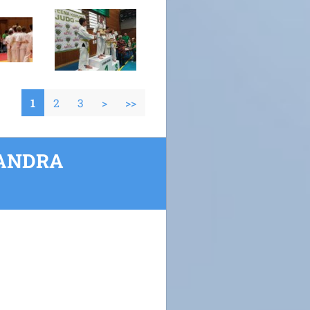
1
2
3
>
>>
XANDRA