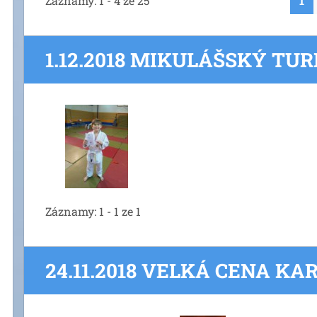
Záznamy: 1 - 4 ze 25
1
1.12.2018 MIKULÁŠSKÝ TU
Záznamy: 1 - 1 ze 1
24.11.2018 VELKÁ CENA KA