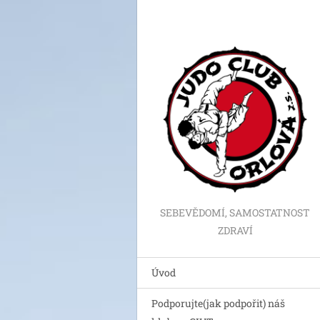
SEBEVĚDOMÍ, SAMOSTATNOST
ZDRAVÍ
Úvod
Podporujte(jak podpořit) náš