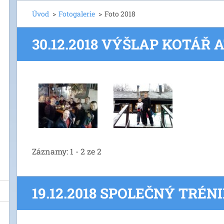
Úvod
>
Fotogalerie
>
Foto 2018
30.12.2018 VÝŠLAP KOTÁŘ 
Záznamy: 1 - 2 ze 2
19.12.2018 SPOLEČNÝ TRÉNI