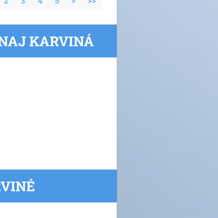
2
3
4
5
>
>>
RNAJ KARVINÁ
RVINÉ