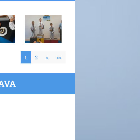
1
2
>
>>
RAVA